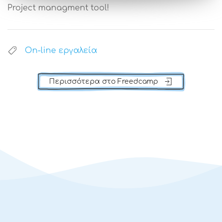
Project managment tool!
On-line εργαλεία
Περισσότερα στο Freedcamp